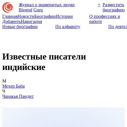
Журнал о знаменитых людях
+
Разместить
Biograf
Guru
биографию
Главная
Новости
Биографии
Истории
О профессиях и
Добавить
Навигация
работе
Новые биографии
По алфавиту
По деяте
Известные писатели
индийские
М
Мехер Баба
Ч
Чанакья Пандит