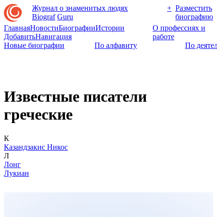
Журнал о знаменитых людях
+
Разместить
Biograf
Guru
биографию
Главная
Новости
Биографии
Истории
О профессиях и
Добавить
Навигация
работе
Новые биографии
По алфавиту
По деяте
Известные писатели
греческие
К
Казандзакис Никос
Л
Лонг
Лукиан