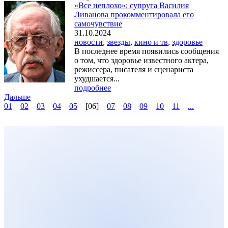
«Все неплохо»: супруга Василия
Ливанова прокомментировала его
самочувствие
31.10.2024
новости
,
звезды
,
кино и тв
,
здоровье
В последнее время появились сообщения
о том, что здоровье известного актера,
режиссера, писателя и сценариста
ухудшается...
подробнее
Дальше
01
02
03
04
05
[06]
07
08
09
10
11
...