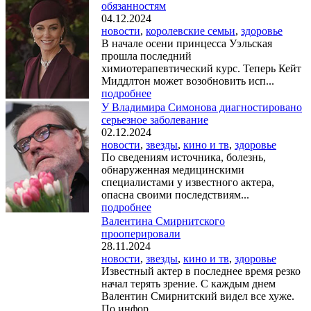
обязанностям
04.12.2024
новости
,
королевские семьи
,
здоровье
В начале осени принцесса Уэльская
прошла последний
химиотерапевтический курс. Теперь Кейт
Миддлтон может возобновить исп...
подробнее
У Владимира Симонова диагностировано
серьезное заболевание
02.12.2024
новости
,
звезды
,
кино и тв
,
здоровье
По сведениям источника, болезнь,
обнаруженная медицинскими
специалистами у известного актера,
опасна своими последствиям...
подробнее
Валентина Смирнитского
прооперировали
28.11.2024
новости
,
звезды
,
кино и тв
,
здоровье
Известный актер в последнее время резко
начал терять зрение. С каждым днем
Валентин Смирнитский видел все хуже.
По инфор...