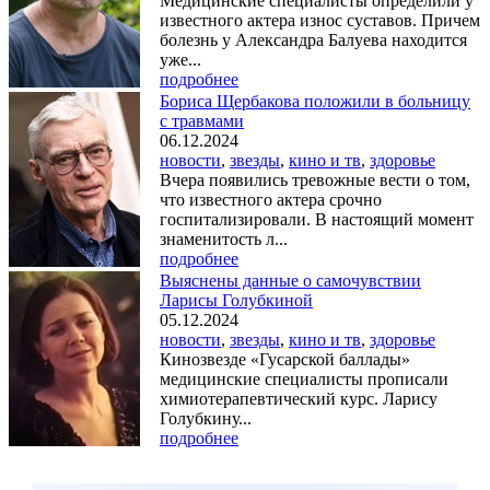
Медицинские специалисты определили у
известного актера износ суставов. Причем
болезнь у Александра Балуева находится
уже...
подробнее
Бориса Щербакова положили в больницу
с травмами
06.12.2024
новости
,
звезды
,
кино и тв
,
здоровье
Вчера появились тревожные вести о том,
что известного актера срочно
госпитализировали. В настоящий момент
знаменитость л...
подробнее
Выяснены данные о самочувствии
Ларисы Голубкиной
05.12.2024
новости
,
звезды
,
кино и тв
,
здоровье
Кинозвезде «Гусарской баллады»
медицинские специалисты прописали
химиотерапевтический курс. Ларису
Голубкину...
подробнее