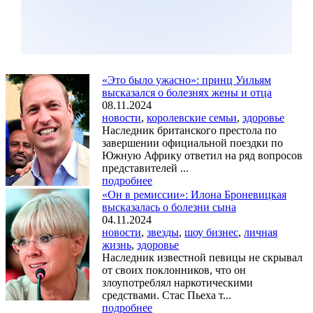
«Это было ужасно»: принц Уильям
высказался о болезнях жены и отца
08.11.2024
новости
,
королевские семьи
,
здоровье
Наследник британского престола по
завершении официальной поездки по
Южную Африку ответил на ряд вопросов
представителей ...
подробнее
«Он в ремиссии»: Илона Броневицкая
высказалась о болезни сына
04.11.2024
новости
,
звезды
,
шоу бизнес
,
личная
жизнь
,
здоровье
Наследник известной певицы не скрывал
от своих поклонников, что он
злоупотреблял наркотическими
средствами. Стас Пьеха т...
подробнее