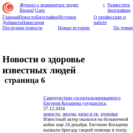
Журнал о знаменитых людях
+
Разместить
Biograf
Guru
биографию
Главная
Новости
Биографии
Истории
О профессиях и
Добавить
Навигация
работе
Последние новости
Новые истории
По темам
Новости о здоровье
известных людей
страница 6
Самочувствие госпитализированного
Евгения Косырева ухудшилось
27.12.2024
новости
,
звезды
,
кино и тв
,
здоровье
Известный актер оказался на больничной
койке еще 24 декабря. Евгению Косыреву
вызвали бригаду скорой помощи в театр,