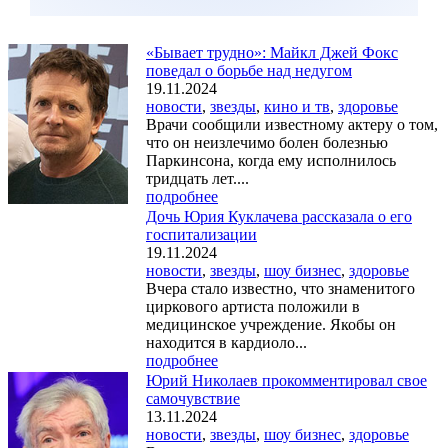
«Бывает трудно»: Майкл Джей Фокс
поведал о борьбе над недугом
19.11.2024
новости
,
звезды
,
кино и тв
,
здоровье
Врачи сообщили известному актеру о том,
что он неизлечимо болен болезнью
Паркинсона, когда ему исполнилось
тридцать лет....
подробнее
Дочь Юрия Куклачева рассказала о его
госпитализации
19.11.2024
новости
,
звезды
,
шоу бизнес
,
здоровье
Вчера стало известно, что знаменитого
циркового артиста положили в
медицинское учреждение. Якобы он
находится в кардиоло...
подробнее
Юрий Николаев прокомментировал свое
самочувствие
13.11.2024
новости
,
звезды
,
шоу бизнес
,
здоровье