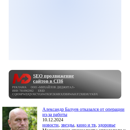
SEO продвижение
сайтов в СПб
РЕКЛАМА ООО «МИХАЙЛОВ ДИДЖИТАЛ»
ИНН 7810962062 ERID
CQH36PWZJQVJ6CYG6WJXOF2KMRXJDBRWA6UF2X8EHUYKBX
Александр Балуев отказался от операции
из-за работы
10.12.2024
новости
,
звезды
,
кино и тв
,
здоровье