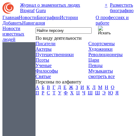
Журнал о знаменитых людях
+
Разместить
Biograf
Guru
биографию
Главная
Новости
Биографии
Истории
О профессиях и
Добавить
Навигация
работе
Новости
известных
По виду деятельности
людей
Писатели
Спортсмены
Актеры
Художники
Путешественники
Революционеры
Поэты
Цари
Ученые
Певцы
Философы
Музыканты
Святые
смотреть все
Персоны по алфавиту
А
Б
В
Г
Д
Е
Ж
З
И
К
Л
М
Н
О
П
Р
С
Т
У
Ф
Х
Ц
Ч
Ш
Щ
Э
Ю
Я