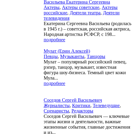
Васильева Екатерина Сергеевна
Актеры
,
Актеры советские
,
Актеры
российские
,
Деятели театра
,
Деятели
телевидения
Екатерина Сергеевна Васильева (родилась
в 1945 г.) – советская, российская актриса,
Народная артистка РСФСР, с 198...
подробнее
Мулат (Ерин Алексей)
Певцы
,
Музыканты
,
Танцоры
Мулат – популярный российский певец,
рэпер, танцор, музыкант, известная
фигура шоу-бизнеса. Темный цвет кожи
Мула...
подробнее
Соседов Сергей Васильевич
Журналисты
,
Критики
,
Телеведущие
,
Сценаристы
,
Редакторы
Соседов Сергей Васильевич — ключевые
этапы жизни и деятельности, важные
жизненные события, главные достижения
и из...