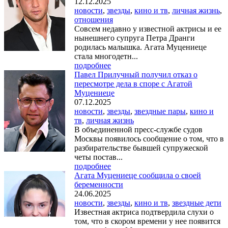
12.12.2025
новости
,
звезды
,
кино и тв
,
личная жизнь
,
отношения
Совсем недавно у известной актрисы и ее
нынешнего супруга Петра Дранги
родилась малышка. Агата Муцениеце
стала многодетн...
подробнее
Павел Прилучный получил отказ о
пересмотре дела в споре с Агатой
Муцениеце
07.12.2025
новости
,
звезды
,
звездные пары
,
кино и
тв
,
личная жизнь
В объединенной пресс-службе судов
Москвы появилось сообщение о том, что в
разбирательстве бывшей супружеской
четы постав...
подробнее
Агата Муцениеце сообщила о своей
беременности
24.06.2025
новости
,
звезды
,
кино и тв
,
звездные дети
Известная актриса подтвердила слухи о
том, что в скором времени у нее появится