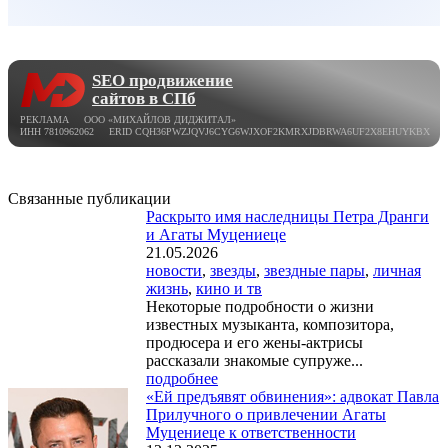
SEO продвижение
сайтов в СПб
РЕКЛАМА ООО «МИХАЙЛОВ ДИДЖИТАЛ»
ИНН 7810962062 ERID CQH36PWZJQVJ6CYG6WJXOF2KMRXJDBRWA6UF2X8EHUYKBX
Связанные публикации
Раскрыто имя наследницы Петра Дранги
и Агаты Муцениеце
21.05.2026
новости
,
звезды
,
звездные пары
,
личная
жизнь
,
кино и тв
Некоторые подробности о жизни
известных музыканта, композитора,
продюсера и его жены-актрисы
рассказали знакомые супруже...
подробнее
«Ей предъявят обвинения»: адвокат Павла
Прилучного о привлечении Агаты
Муцениеце к ответственности