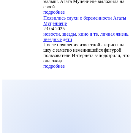
малыш. Агата Муцениеце выложила на
своей ...
подробнее
Появились слухи о беременности Агаты
Муцениеце
23.04.2025
новости
,
звезды
,
кино и тв
,
личная жизнь
,
звездные дети
После появления известной актрисы на
шоу с заметно изменившейся фигурой
пользователи Интернета заподозрили, что
она ожид...
подробнее