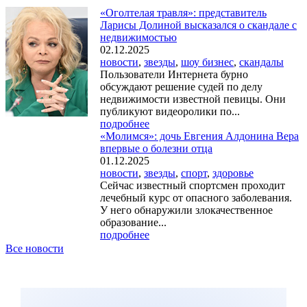
«Оголтелая травля»: представитель
Ларисы Долиной высказался о скандале с
недвижимостью
02.12.2025
новости
,
звезды
,
шоу бизнес
,
скандалы
Пользователи Интернета бурно
обсуждают решение судей по делу
недвижимости известной певицы. Они
публикуют видеоролики по...
подробнее
«Молимся»: дочь Евгения Алдонина Вера
впервые о болезни отца
01.12.2025
новости
,
звезды
,
спорт
,
здоровье
Сейчас известный спортсмен проходит
лечебный курс от опасного заболевания.
У него обнаружили злокачественное
образование...
подробнее
Все новости